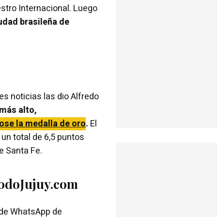
stro Internacional. Luego
udad brasileña de
es noticias las dio Alfredo
 más alto,
ose la medalla de oro
.
El
un total de 6,5 puntos
e Santa Fe.
TodoJujuy.com
l de WhatsApp de