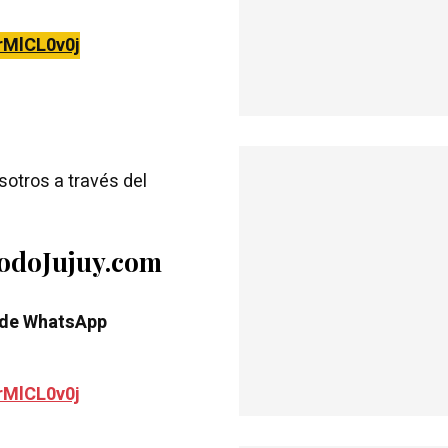
rMlCL0v0j
otros a través del
TodoJujuy.com
 de WhatsApp
rMlCL0v0j