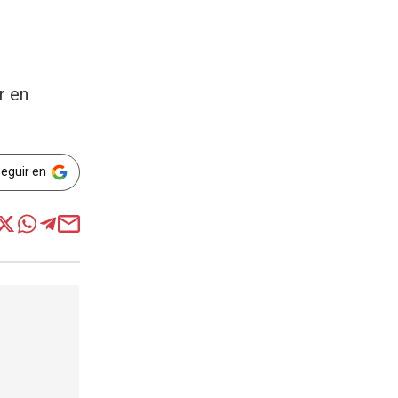
r
en
Seguir en