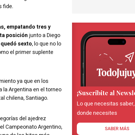
 fide.
as, empatando tres y
ta posición
junto a Diego
 quedó sexto
, lo que no lo
como el primer suplente
amiento ya que en los
 la Argentina en el torneo
¡Suscribite al Newsl
l chilena, Santiago.
Lo que necesitas saber
donde necesites
egorías del ajedrez
 el Campeonato Argentino,
SABER MÁS