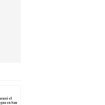
enzó el
agua en San