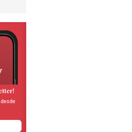
etter!
, desde