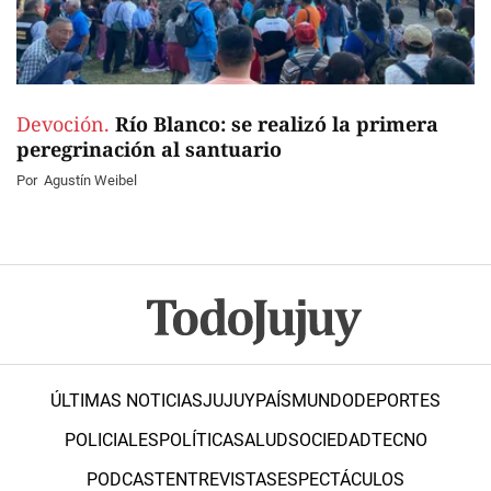
Devoción.
Río Blanco: se realizó la primera
peregrinación al santuario
Por
Agustín Weibel
ÚLTIMAS NOTICIAS
JUJUY
PAÍS
MUNDO
DEPORTES
POLICIALES
POLÍTICA
SALUD
SOCIEDAD
TECNO
PODCAST
ENTREVISTAS
ESPECTÁCULOS