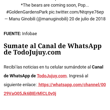
*The bears are coming soon, Pop...
#GoldenGardensPark
pic.twitter.com/Ntqnye76ep
— Manu Ginobili (@manuginobili)
20 de julio de 2018
FUENTE:
Infobae
Sumate al Canal de WhatsApp
de TodoJujuy.com
Recibí las noticias en tu celular sumándote al
Canal
de WhatsApp de
TodoJujuy.com
. Ingresá al
siguiente enlace:
https://whatsapp.com/channel/00
29VaQ05Jk6BIErMlCL0v0j