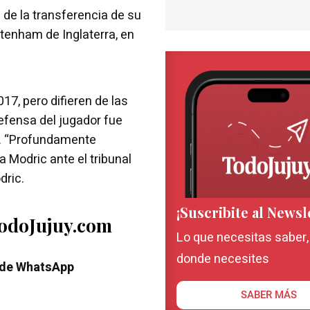
% de la transferencia de su
tenham de Inglaterra, en
017, pero difieren de las
defensa del jugador fue
s. “Profundamente
a Modric ante el tribunal
dric.
¡Suscribite al Newsl
TodoJujuy.com
Lo que necesitas saber
donde necesites
 de WhatsApp
SABER MÁS