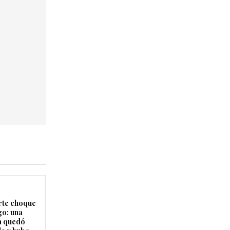
rte choque
o: una
a quedó