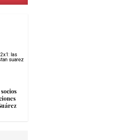
 socios
ociones
 Suárez