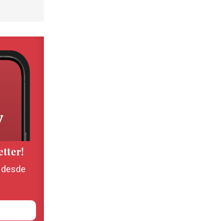
etter!
, desde