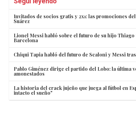
Seguí leyendo
Invitados de socios gratis y 2x1: las promociones de
Suárez
Lionel Messi habló sobre el futuro de su hijo Thiago
Barcelona
Chiqui Tapia habló del futuro de Scaloni y Messi tra
Pablo Giménez dirige el partido del Lobo: la última v
amonestados
La historia del crack jujeño que juega al fútbol en E
intacto el sueño"