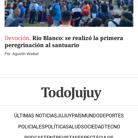
Devoción.
Río Blanco: se realizó la primera
peregrinación al santuario
Por
Agustín Weibel
ÚLTIMAS NOTICIAS
JUJUY
PAÍS
MUNDO
DEPORTES
POLICIALES
POLÍTICA
SALUD
SOCIEDAD
TECNO
PODCAST
ENTREVISTAS
ESPECTÁCULOS