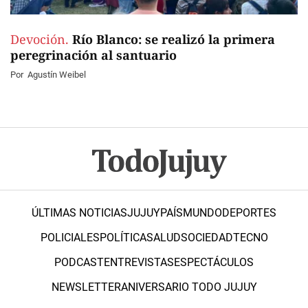
Devoción.
Río Blanco: se realizó la primera
peregrinación al santuario
Por
Agustín Weibel
ÚLTIMAS NOTICIAS
JUJUY
PAÍS
MUNDO
DEPORTES
POLICIALES
POLÍTICA
SALUD
SOCIEDAD
TECNO
PODCAST
ENTREVISTAS
ESPECTÁCULOS
NEWSLETTER
ANIVERSARIO TODO JUJUY