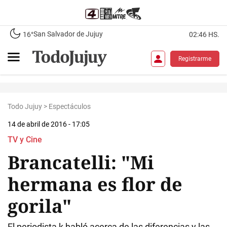
San Salvador de Jujuy
16°
02:46 HS.
Registrarme
Todo Jujuy
>
Espectáculos
14 de abril de 2016 - 17:05
TV y Cine
Brancatelli: "Mi
hermana es flor de
gorila"
El periodista k habló acerca de las diferencias y las