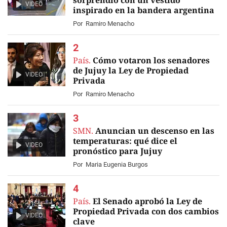
sorprendió con un vestido
VIDEO
inspirado en la bandera argentina
Por
Ramiro Menacho
País.
Cómo votaron los senadores
de Jujuy la Ley de Propiedad
VIDEO
Privada
Por
Ramiro Menacho
SMN.
Anuncian un descenso en las
temperaturas: qué dice el
VIDEO
pronóstico para Jujuy
Por
Maria Eugenia Burgos
País.
El Senado aprobó la Ley de
Propiedad Privada con dos cambios
VIDEO
clave