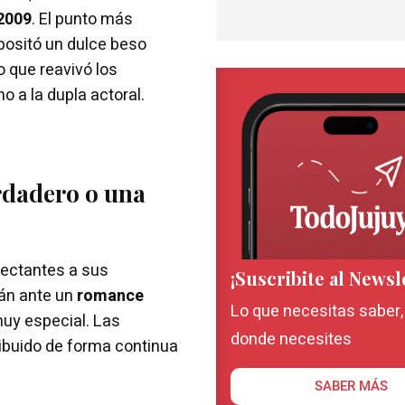
2009
. El punto más
positó un dulce beso
o que reavivó los
 a la dupla actoral.
erdadero o una
ectantes a sus
¡Suscribite al Newsl
tán ante un
romance
Lo que necesitas saber
uy especial. Las
donde necesites
ibuido de forma continua
SABER MÁS