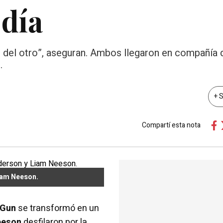
 día
 del otro”, aseguran. Ambos llegaron en compañía 
.
+ 
Compartí esta nota
iam Neeson.
 Gun
se transformó en un
eeson
desfilaron por la