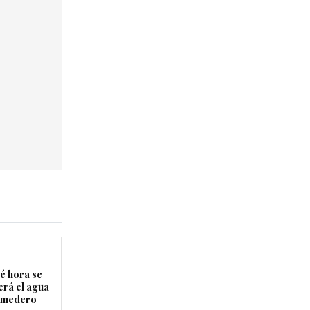
é hora se
erá el agua
Comedero