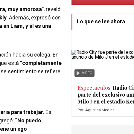
era, muy amorosa
”, reveló
kly
. Además, expresó con
Lo que se lee ahora
 en Liam, y él es una
ción hacia su colega. En
ue está “
completamente
se sentimiento se refiere
VIDEO
Espectáculos.
Radio Ci
parte del exclusivo an
Milo J en el estadio K
Por
Agustina Medina
aria para trabajar
. Es
agregó:
“No puedo
iene un ego