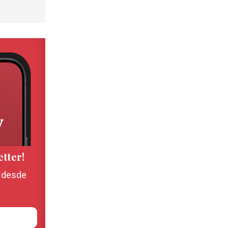
etter!
, desde