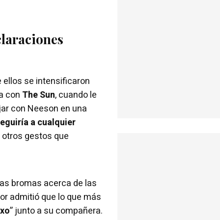
claraciones
ellos se intensificaron
ta con
The Sun
, cuando le
ajar con Neeson en una
eguiría a cualquier
a otros gestos que
las bromas acerca de las
tor admitió que lo que más
exo
” junto a su compañera.