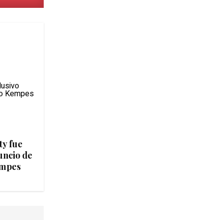
ty fue
uncio de
empes