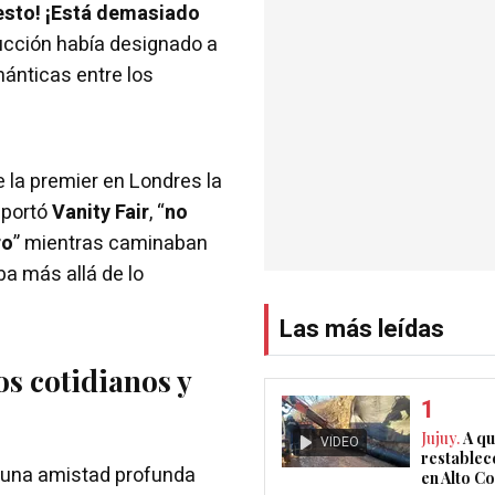
esto! ¡Está demasiado
ucción había designado a
ánticas entre los
e la premier en Londres la
eportó
Vanity Fair
, “
no
ro
” mientras caminaban
ba más allá de lo
Las más leídas
os cotidianos y
Jujuy.
A qu
VIDEO
restablec
s una amistad profunda
en Alto 