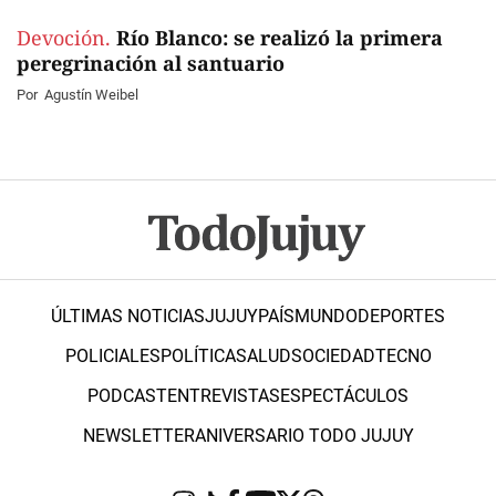
Devoción.
Río Blanco: se realizó la primera
peregrinación al santuario
Por
Agustín Weibel
ÚLTIMAS NOTICIAS
JUJUY
PAÍS
MUNDO
DEPORTES
POLICIALES
POLÍTICA
SALUD
SOCIEDAD
TECNO
PODCAST
ENTREVISTAS
ESPECTÁCULOS
NEWSLETTER
ANIVERSARIO TODO JUJUY