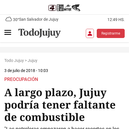
San Salvador de Jujuy
30°
12:49 HS.
Registrarme
Todo Jujuy
>
Jujuy
3 de julio de 2018 - 10:03
PREOCUPACIÓN
A largo plazo, Jujuy
podría tener faltante
de combustible
"Las petroleras empezaron a hacer recortes en los