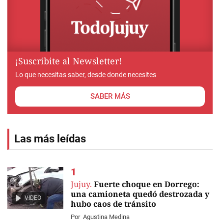
¡Suscribite al Newsletter!
Lo que necesitas saber, desde donde necesites
SABER MÁS
Las más leídas
Jujuy.
Fuerte choque en Dorrego:
una camioneta quedó destrozada y
VIDEO
hubo caos de tránsito
Por
Agustina Medina