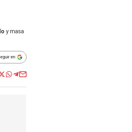
ío
y masa
Seguir en