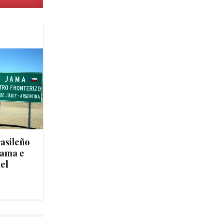
asileño
 Jama e
del