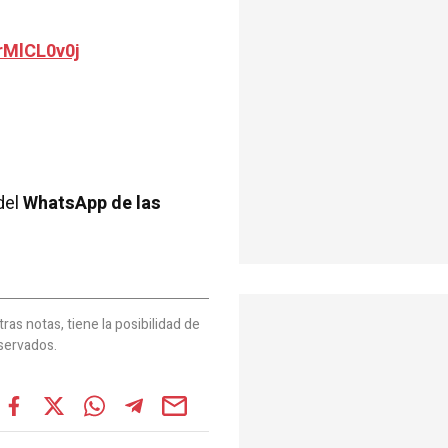
rMlCL0v0j
del
WhatsApp de las
as notas, tiene la posibilidad de
servados.