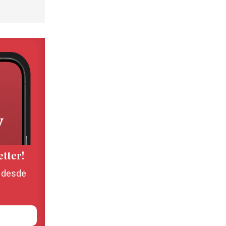
etter!
, desde