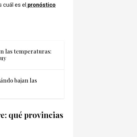
 cuál es el
pronóstico
n las temperaturas:
juy
cuándo bajan las
re: qué provincias