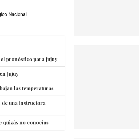
ico Nacional
el pronóstico para Jujuy
 en Jujuy
 bajan las temperaturas
n de una instructora
ue quizás no conocías