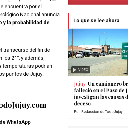
e encuentra por el
orológico Nacional anuncia
Lo que se lee ahora
 y la probabilidad de
 transcurso del fin de
 los 21°, y además,
as temperaturas podrían
VIDEO
tos puntos de Jujuy.
Jujuy.
Un camionero br
falleció en el Paso de
investigan las causas 
TodoJujuy.com
deceso
Por
Redacción de TodoJujuy
 de WhatsApp