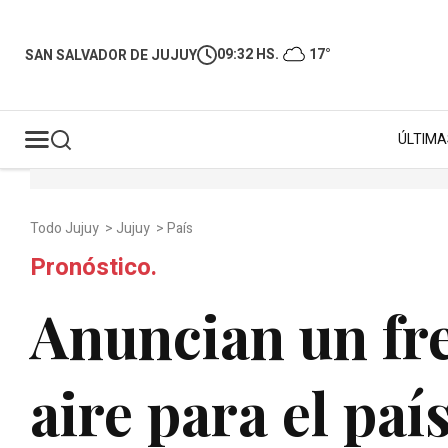
09:32 HS.
17°
SAN SALVADOR DE JUJUY
ÚLTIMA
Todo Jujuy
>
Jujuy
>
País
Pronóstico.
Anuncian un fre
aire para el paí