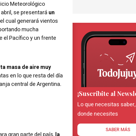
vicio Meteorológico
 abril, se presentará
un
el cual generará vientos
portando mucha
 el Pacífico y un frente
sta masa de aire muy
tas en lo que resta del día
anja central de Argentina.
¡Suscribite al Newsl
Lo que necesitas saber
donde necesites
SABER MÁS
ra gran parte del país,
la