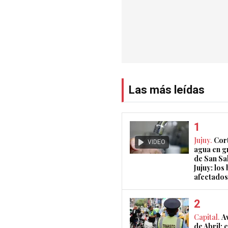
Las más leídas
Jujuy.
Cort
VIDEO
agua en g
de San Sa
Jujuy: los
afectados
Capital.
A
de Abril: 