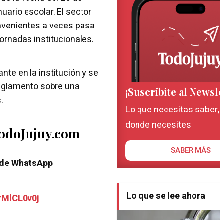
uario escolar. El sector
onvenientes a veces pasa
ornadas institucionales.
te en la institución y se
 reglamento sobre una
¡Suscribite al Newsl
.
Lo que necesitas saber
donde necesites
TodoJujuy.com
SABER MÁS
 de WhatsApp
Lo que se lee ahora
rMlCL0v0j