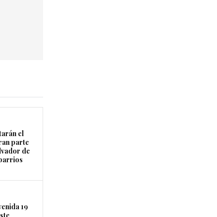
arán el
ran parte
lvador de
 barrios
venida 19
este