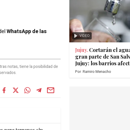
del
WhatsApp de las
VIDEO
Jujuy.
Cortarán el agu
gran parte de San Sal
Jujuy: los barrios afec
as notas, tiene la posibilidad de
Por
Ramiro Menacho
servados.
s para terrenos sin