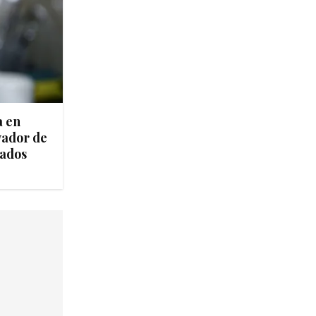
a en
vador de
tados