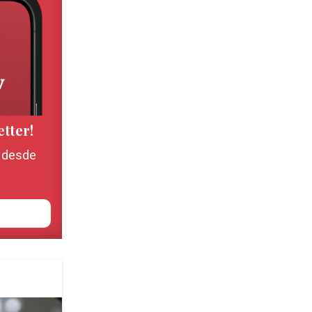
etter!
, desde