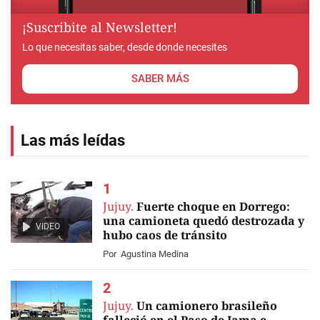
¡Suscribite al Newsletter!
Lo que necesitas saber, desde donde necesites
SABER MÁS
Las más leídas
Jujuy.
Fuerte choque en Dorrego:
una camioneta quedó destrozada y
VIDEO
hubo caos de tránsito
Por
Agustina Medina
Jujuy.
Un camionero brasileño