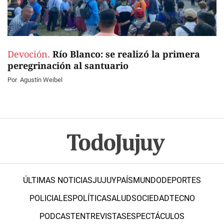
Devoción.
Río Blanco: se realizó la primera
peregrinación al santuario
Por
Agustín Weibel
ÚLTIMAS NOTICIAS
JUJUY
PAÍS
MUNDO
DEPORTES
POLICIALES
POLÍTICA
SALUD
SOCIEDAD
TECNO
PODCAST
ENTREVISTAS
ESPECTÁCULOS