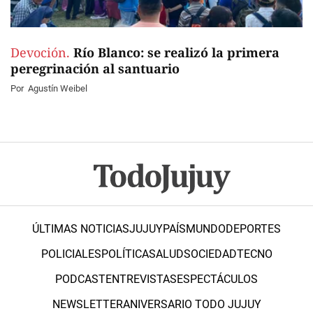
Devoción.
Río Blanco: se realizó la primera
peregrinación al santuario
Por
Agustín Weibel
ÚLTIMAS NOTICIAS
JUJUY
PAÍS
MUNDO
DEPORTES
POLICIALES
POLÍTICA
SALUD
SOCIEDAD
TECNO
PODCAST
ENTREVISTAS
ESPECTÁCULOS
NEWSLETTER
ANIVERSARIO TODO JUJUY