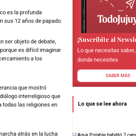
co es la profunda
en sus 12 años de papado.
¡Suscribite al Newsl
n ser objeto de debate,
porque es difícil imaginar
Lo que necesitas saber
acercamiento a los
donde necesites
SABER MÁS
olerancia que mostró
diálogo interreligioso que
Lo que se lee ahora
a todas las religiones en
marcha atrás en la lucha