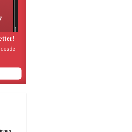
etter!
, desde