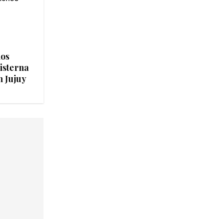
ios
isterna
n Jujuy