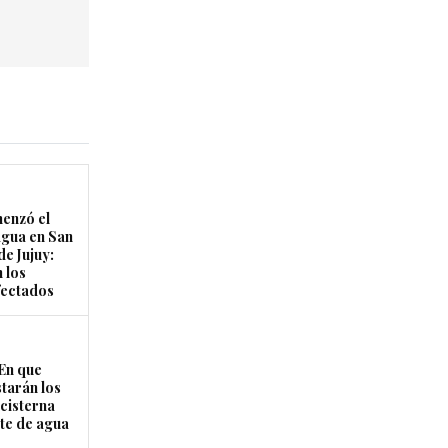
enzó el
agua en San
de Jujuy:
 los
fectados
En que
starán los
cisterna
rte de agua