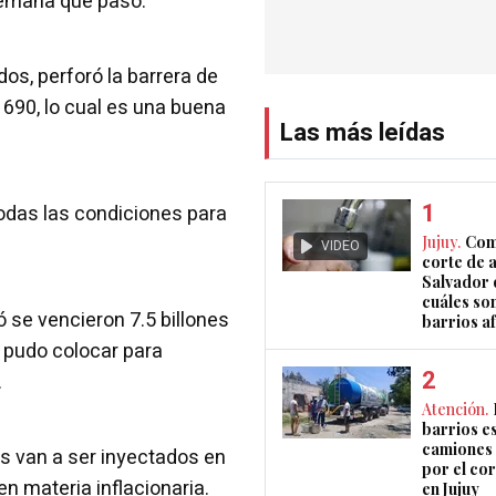
semana que pasó.
dos, perforó la barrera de
 690, lo cual es una buena
Las más leídas
odas las condiciones para
Jujuy.
Com
VIDEO
corte de 
Salvador 
cuáles son
 se vencieron 7.5 billones
barrios a
o pudo colocar para
.
Atención.
barrios e
camiones 
os van a ser inyectados en
por el co
en materia inflacionaria.
en Jujuy