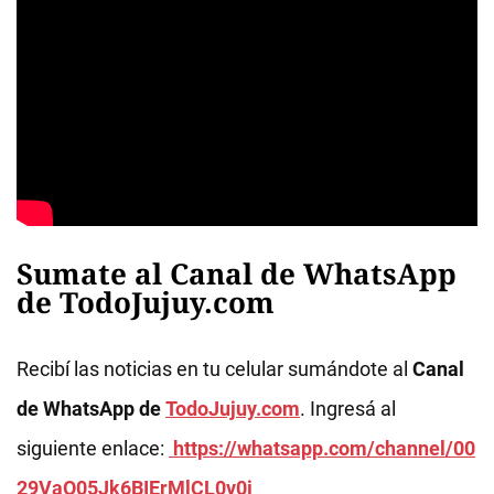
Sumate al Canal de WhatsApp
de TodoJujuy.com
Recibí las noticias en tu celular sumándote al
Canal
de WhatsApp de
TodoJujuy.com
. Ingresá al
siguiente enlace:
https://whatsapp.com/channel/00
29VaQ05Jk6BIErMlCL0v0j