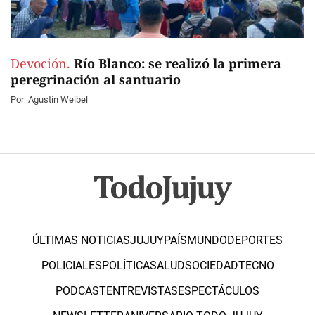
Devoción.
Río Blanco: se realizó la primera
peregrinación al santuario
Por
Agustín Weibel
ÚLTIMAS NOTICIAS
JUJUY
PAÍS
MUNDO
DEPORTES
POLICIALES
POLÍTICA
SALUD
SOCIEDAD
TECNO
PODCAST
ENTREVISTAS
ESPECTÁCULOS