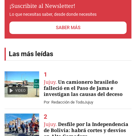
¡Suscribite al Newsletter!
Lo que necesitas saber, desde donde necesites
SABER MÁS
Las más leídas
Jujuy.
Un camionero brasileño
falleció en el Paso de Jama e
VIDEO
investigan las causas del deceso
Por
Redacción de TodoJujuy
Jujuy.
Desfile por la Independencia
de Bolivia: habrá cortes y desvíos