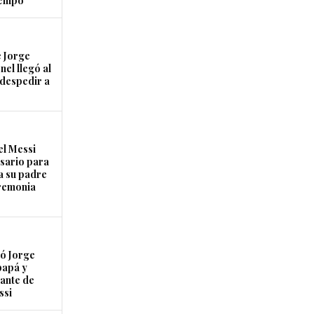
tiempo
 Jorge
nel llegó al
 despedir a
el Messi
osario para
a su padre
remonia
ó Jorge
papá y
ante de
ssi