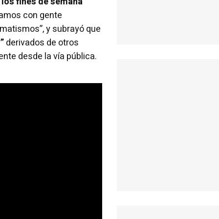
 los fines de semana
jamos con gente
aumatismos”, y subrayó que
”
derivados de otros
nte desde la vía pública.