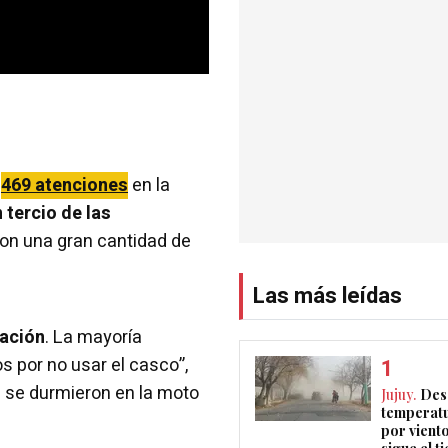
n
469 atenciones
en la
 tercio de las
 con una gran cantidad de
Las más leídas
uación
. La mayoría
 por no usar el casco”,
e se durmieron en la moto
Jujuy.
Des
temperatu
por vient