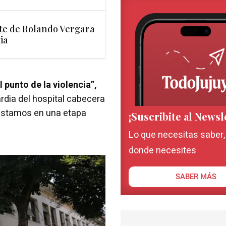
te de Rolando Vergara
cia
 punto de la violencia”,
rdia del hospital cabecera
“estamos en una etapa
¡Suscribite al Newsl
Lo que necesitas saber
donde necesites
SABER MÁS