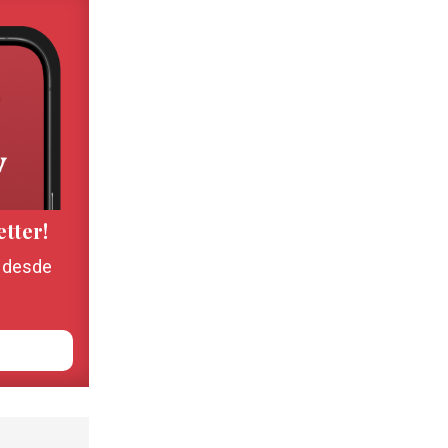
etter!
, desde