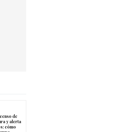
censo de
ra y alerta
os: cómo