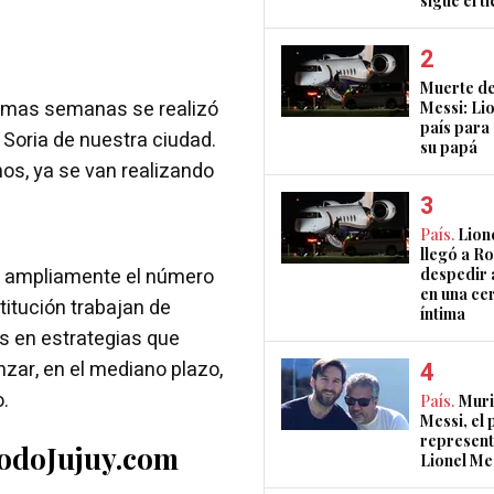
sigue el 
Muerte de
ltimas semanas se realizó
Messi: Lio
país para
 Soria de nuestra ciudad.
su papá
os, ya se van realizando
País.
Lion
llegó a R
a ampliamente el número
despedir 
en una ce
titución trabajan de
íntima
s en estrategias que
zar, en el mediano plazo,
o.
País.
Muri
Messi, el 
represent
TodoJujuy.com
Lionel Me