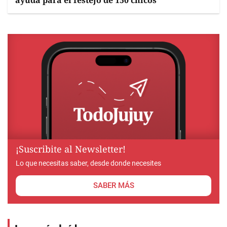
ayuda para el festejo de 150 chicos
¡Suscribite al Newsletter!
Lo que necesitas saber, desde donde necesites
SABER MÁS