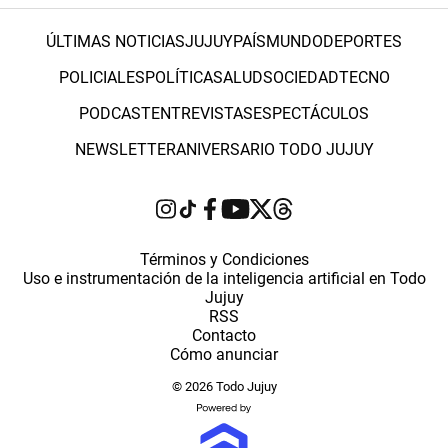
ÚLTIMAS NOTICIAS
JUJUY
PAÍS
MUNDO
DEPORTES
POLICIALES
POLÍTICA
SALUD
SOCIEDAD
TECNO
PODCAST
ENTREVISTAS
ESPECTÁCULOS
NEWSLETTER
ANIVERSARIO TODO JUJUY
Términos y Condiciones
Uso e instrumentación de la inteligencia artificial en Todo
Jujuy
RSS
Contacto
Cómo anunciar
© 2026 Todo Jujuy