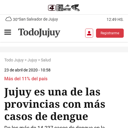
San Salvador de Jujuy
30°
12:49 HS.
Registrarme
Todo Jujuy
>
Jujuy
>
Salud
23 de abril de 2020 - 10:58
Más del 11% del país
Jujuy es una de las
provincias con más
casos de dengue
De los más de 14.237 casos de dengue en la