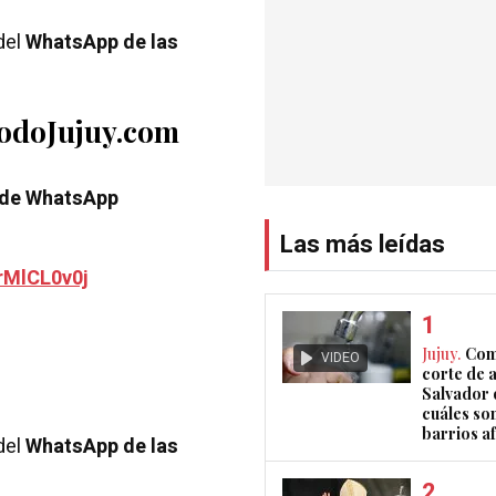
del
WhatsApp de las
TodoJujuy.com
 de WhatsApp
Las más leídas
rMlCL0v0j
Jujuy.
Com
VIDEO
corte de 
Salvador 
cuáles son
barrios a
del
WhatsApp de las