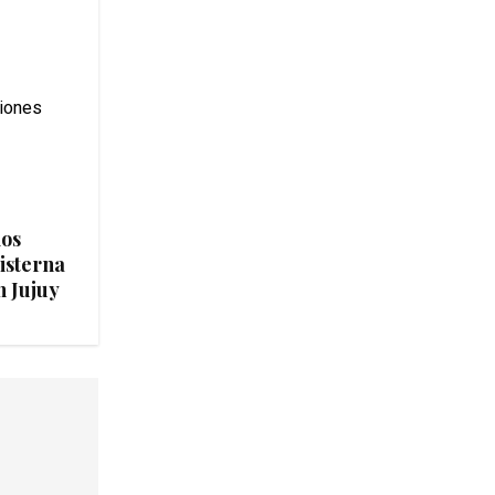
ios
isterna
n Jujuy