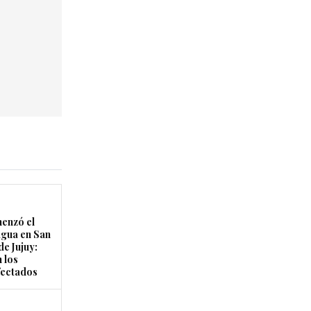
enzó el
agua en San
de Jujuy:
 los
fectados