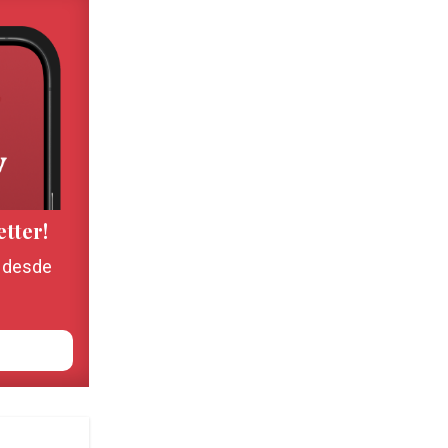
etter!
, desde