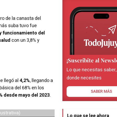
ro de la canasta del
 más suba tuvo fue
y funcionamiento del
salud
con un 3,8% y
¡Suscribite al Newsl
Lo que necesitas saber
donde necesites
te llegó al
4,2%
, llegando a
básica del 68% en los
SABER MÁS
% desde mayo del 2023
.
Lo que se lee ahora