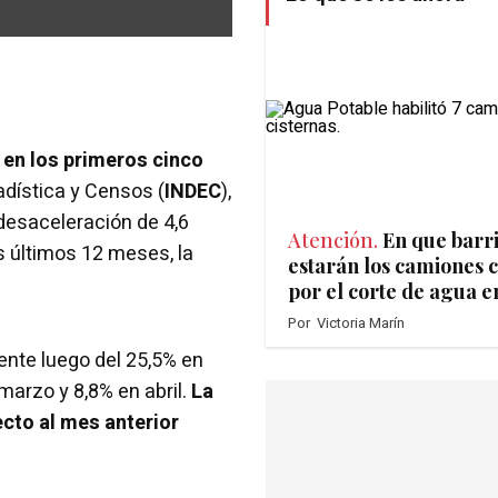
en los primeros cinco
tadística y Censos (
INDEC
),
desaceleración de 4,6
Atención.
En que barr
os últimos 12 meses, la
estarán los camiones c
por el corte de agua e
Por
Victoria Marín
nte luego del 25,5% en
marzo y 8,8% en abril.
La
ecto al mes anterior