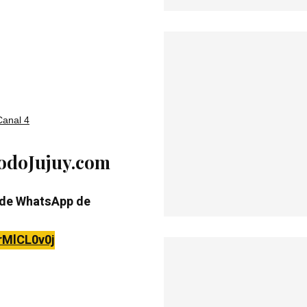
Canal 4
TodoJujuy.com
 de WhatsApp de
rMlCL0v0j