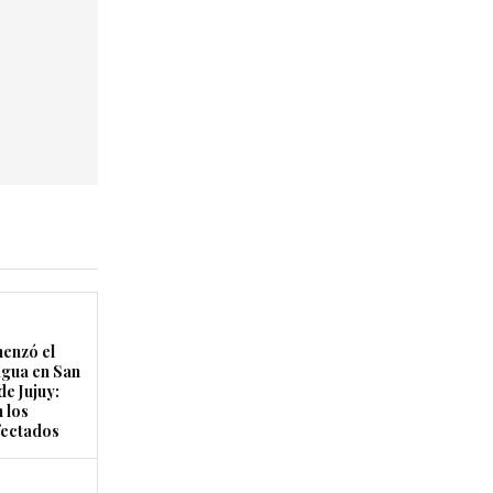
enzó el
agua en San
de Jujuy:
 los
fectados