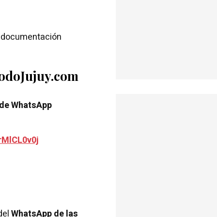
la documentación
TodoJujuy.com
 de WhatsApp
rMlCL0v0j
del
WhatsApp de las