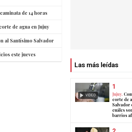
 caminata de 14 horas
corte de agua en Jujuy
ión al Santísimo Salvador
cios este jueves
Las más leídas
Jujuy.
Com
VIDEO
corte de 
Salvador 
cuáles son
barrios a