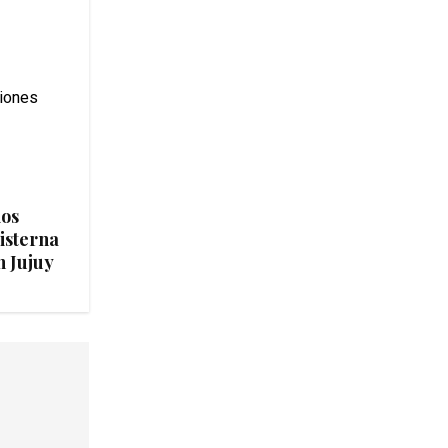
ios
isterna
n Jujuy