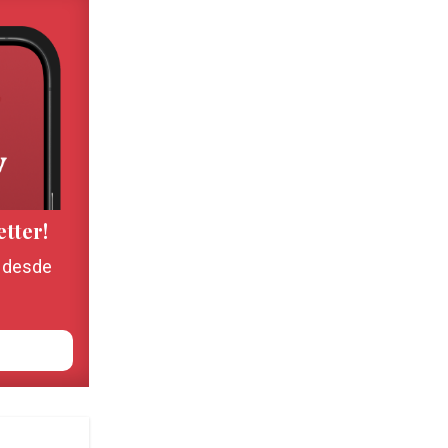
etter!
, desde