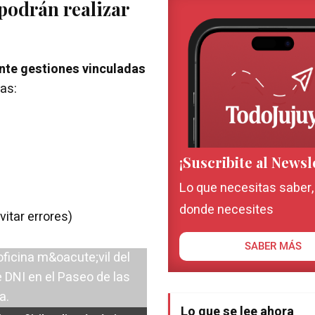
 podrán realizar
nte gestiones vinculadas
las:
¡Suscribite al Newsl
Lo que necesitas saber
donde necesites
itar errores)
SABER MÁS
Lo que se lee ahora