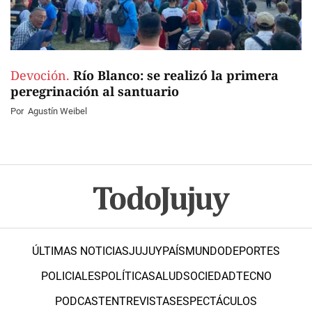
Devoción.
Río Blanco: se realizó la primera
peregrinación al santuario
Por
Agustín Weibel
ÚLTIMAS NOTICIAS
JUJUY
PAÍS
MUNDO
DEPORTES
POLICIALES
POLÍTICA
SALUD
SOCIEDAD
TECNO
PODCAST
ENTREVISTAS
ESPECTÁCULOS