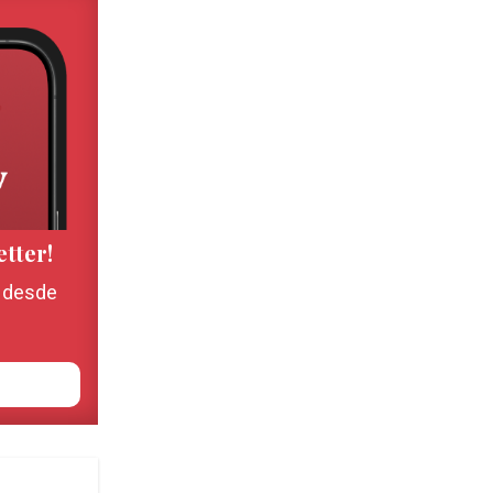
etter!
, desde