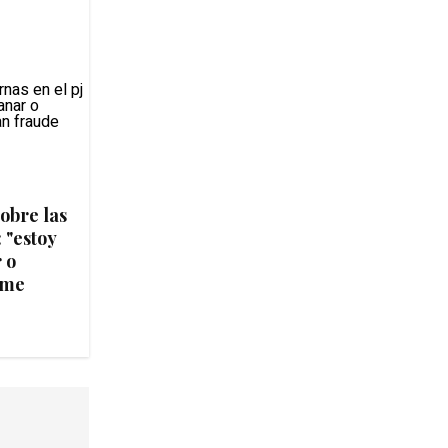
obre las
: "estoy
 o
 me