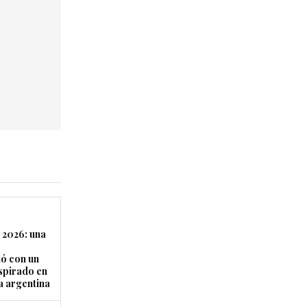
 2026: una
ó con un
nspirado en
a argentina