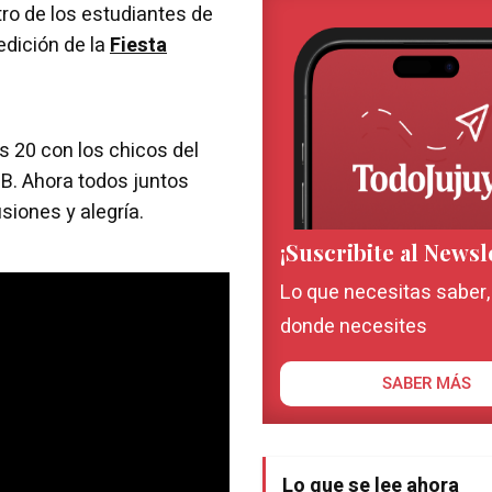
ro de los estudiantes de
 edición de la
Fiesta
s 20 con los chicos del
 B. Ahora todos juntos
usiones y alegría.
¡Suscribite al Newsl
Lo que necesitas saber
donde necesites
SABER MÁS
Lo que se lee ahora