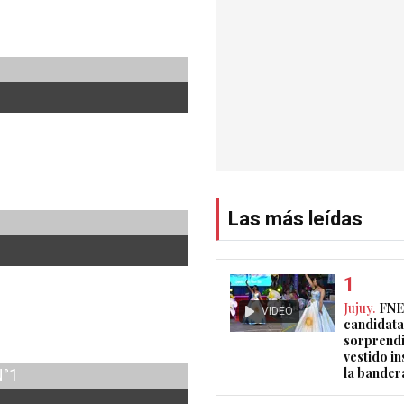
Las más leídas
Jujuy.
FNE
VIDEO
candidata
sorprendi
vestido i
la bander