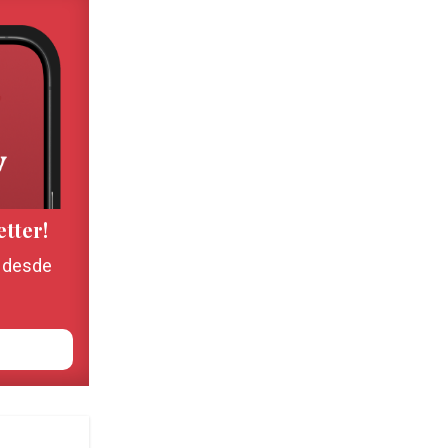
etter!
, desde