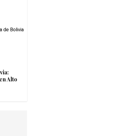
via:
en Alto