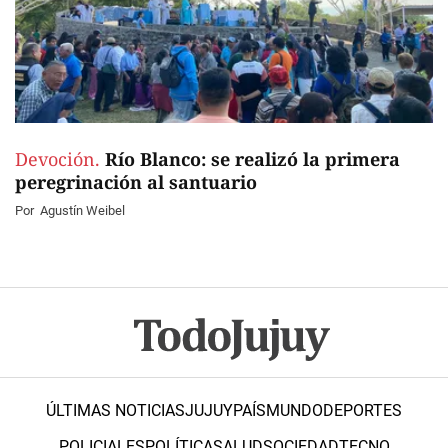
Devoción.
Río Blanco: se realizó la primera
peregrinación al santuario
Por
Agustín Weibel
ÚLTIMAS NOTICIAS
JUJUY
PAÍS
MUNDO
DEPORTES
POLICIALES
POLÍTICA
SALUD
SOCIEDAD
TECNO