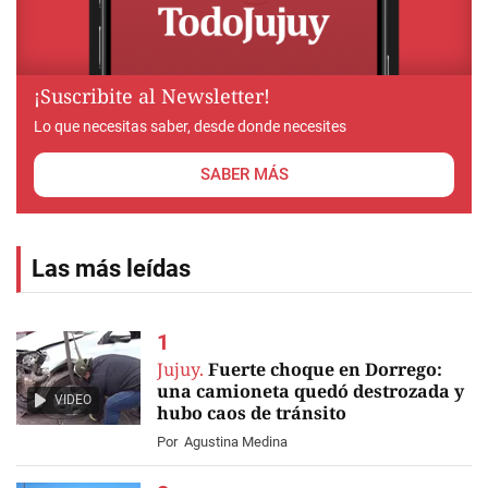
¡Suscribite al Newsletter!
Lo que necesitas saber, desde donde necesites
SABER MÁS
Las más leídas
Jujuy.
Fuerte choque en Dorrego:
una camioneta quedó destrozada y
VIDEO
hubo caos de tránsito
Por
Agustina Medina