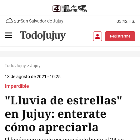
San Salvador de Jujuy
30°
03:42 HS.
Registrarme
Todo Jujuy
>
Jujuy
13 de agosto de 2021 - 10:25
Imperdible
"Lluvia de estrellas"
en Jujuy: enterate
cómo apreciarla
El fenómeno puede ser apreciado hasta el 24 de