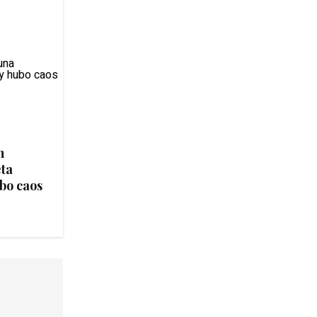
n
ta
bo caos