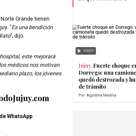
 Norte Grande tienen
uy. "
Es una bendición
diato
", dijo.
VIDEO
 hospital, este mejorará
 los médicos nos motivan
Jujuy.
Fuerte choque e
Dorrego: una camione
mediano plazo, los jóvenes
quedó destrozada y hu
de tránsito
Por
Agustina Medina
TodoJujuy.com
 de WhatsApp