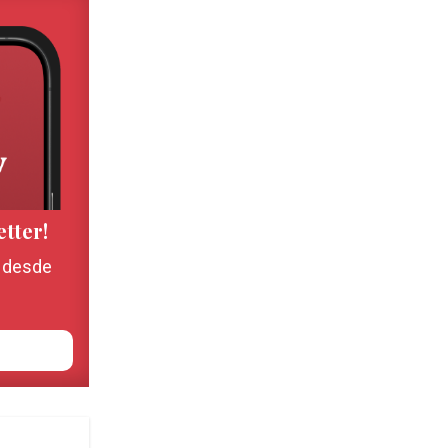
etter!
, desde