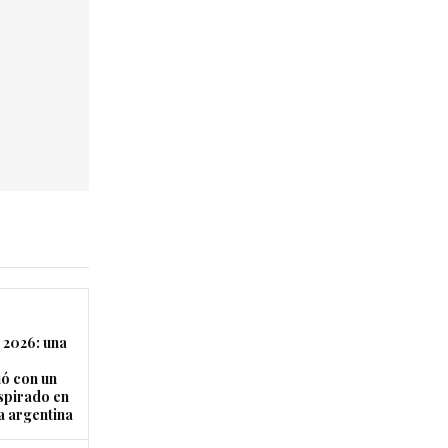
 2026: una
ó con un
nspirado en
a argentina