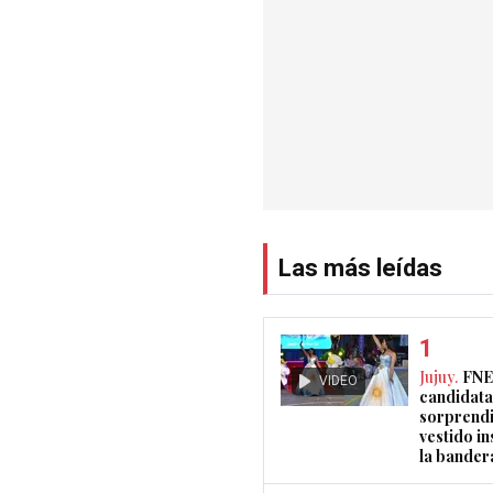
Las más leídas
Jujuy.
FNE
VIDEO
candidata
sorprendi
vestido i
la bander