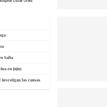
ospital Oscar Orías
aga
na
en Salta
ina en Jujuy
 investigan las causas