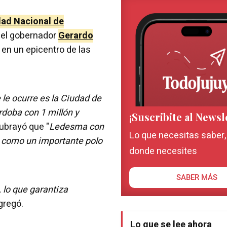
dad Nacional de
 del gobernador
Gerardo
 en un epicentro de las
le ocurre es la Ciudad de
rdoba con 1 millón y
¡Suscribite al Newsl
subrayó que "
Ledesma con
Lo que necesitas saber
á como un importante polo
donde necesites
SABER MÁS
 lo que garantiza
agregó.
Lo que se lee ahora