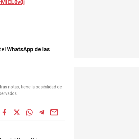
rMlCL0v0j
del
WhatsApp de las
as notas, tiene la posibilidad de
servados.