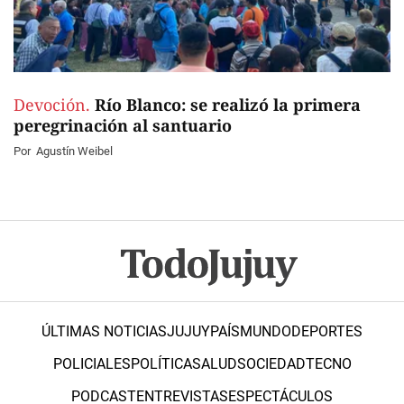
Devoción.
Río Blanco: se realizó la primera
peregrinación al santuario
Por
Agustín Weibel
ÚLTIMAS NOTICIAS
JUJUY
PAÍS
MUNDO
DEPORTES
POLICIALES
POLÍTICA
SALUD
SOCIEDAD
TECNO
PODCAST
ENTREVISTAS
ESPECTÁCULOS