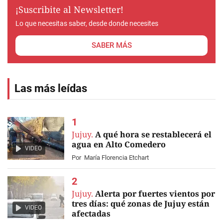
¡Suscribite al Newsletter!
Lo que necesitas saber, desde donde necesites
SABER MÁS
Las más leídas
Jujuy.
A qué hora se restablecerá el
agua en Alto Comedero
VIDEO
Por
María Florencia Etchart
Jujuy.
Alerta por fuertes vientos por
tres días: qué zonas de Jujuy están
VIDEO
afectadas