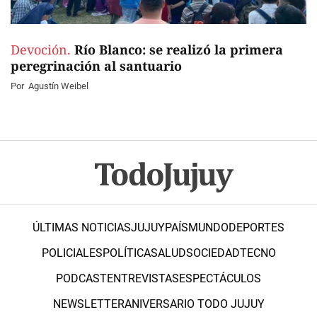
Devoción.
Río Blanco: se realizó la primera
peregrinación al santuario
Por
Agustín Weibel
ÚLTIMAS NOTICIAS
JUJUY
PAÍS
MUNDO
DEPORTES
POLICIALES
POLÍTICA
SALUD
SOCIEDAD
TECNO
PODCAST
ENTREVISTAS
ESPECTÁCULOS
NEWSLETTER
ANIVERSARIO TODO JUJUY