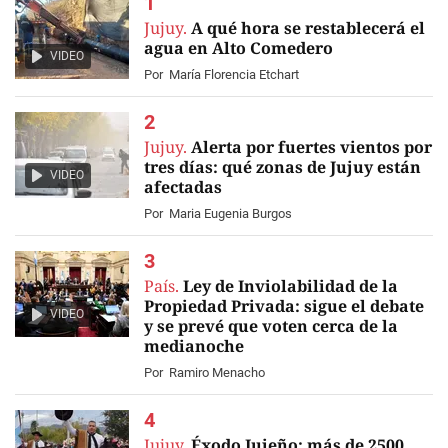
Jujuy.
A qué hora se restablecerá el
agua en Alto Comedero
VIDEO
Por
María Florencia Etchart
Jujuy.
Alerta por fuertes vientos por
tres días: qué zonas de Jujuy están
VIDEO
afectadas
Por
Maria Eugenia Burgos
País.
Ley de Inviolabilidad de la
Propiedad Privada: sigue el debate
VIDEO
y se prevé que voten cerca de la
medianoche
Por
Ramiro Menacho
Jujuy.
Éxodo Jujeño: más de 2500