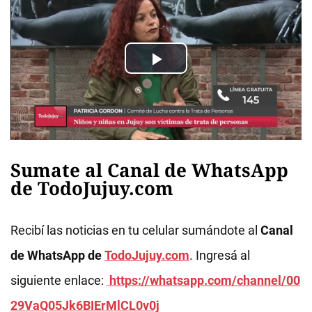
Sumate al Canal de WhatsApp
de TodoJujuy.com
Recibí las noticias en tu celular sumándote al
Canal
de WhatsApp de
TodoJujuy.com
. Ingresá al
siguiente enlace:
https://whatsapp.com/channel/00
29VaQ05Jk6BIErMlCL0v0j