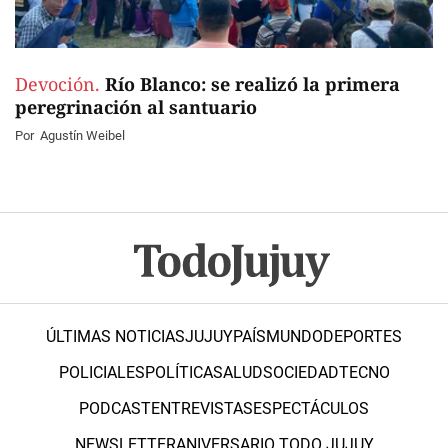
Devoción.
Río Blanco: se realizó la primera
peregrinación al santuario
Por
Agustín Weibel
ÚLTIMAS NOTICIAS
JUJUY
PAÍS
MUNDO
DEPORTES
POLICIALES
POLÍTICA
SALUD
SOCIEDAD
TECNO
PODCAST
ENTREVISTAS
ESPECTÁCULOS
NEWSLETTER
ANIVERSARIO TODO JUJUY