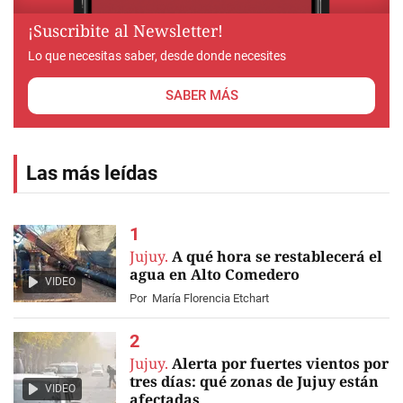
¡Suscribite al Newsletter!
Lo que necesitas saber, desde donde necesites
SABER MÁS
Las más leídas
Jujuy.
A qué hora se restablecerá el
agua en Alto Comedero
VIDEO
Por
María Florencia Etchart
Jujuy.
Alerta por fuertes vientos por
tres días: qué zonas de Jujuy están
VIDEO
afectadas