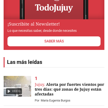
¡Suscribite al Newsletter!
Lo que necesitas saber, desde donde necesites
SABER MÁS
Las más leídas
Jujuy.
Alerta por fuertes vientos por
tres días: qué zonas de Jujuy están
VIDEO
afectadas
Por
Maria Eugenia Burgos