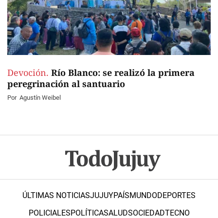
Devoción.
Río Blanco: se realizó la primera
peregrinación al santuario
Por
Agustín Weibel
ÚLTIMAS NOTICIAS
JUJUY
PAÍS
MUNDO
DEPORTES
POLICIALES
POLÍTICA
SALUD
SOCIEDAD
TECNO