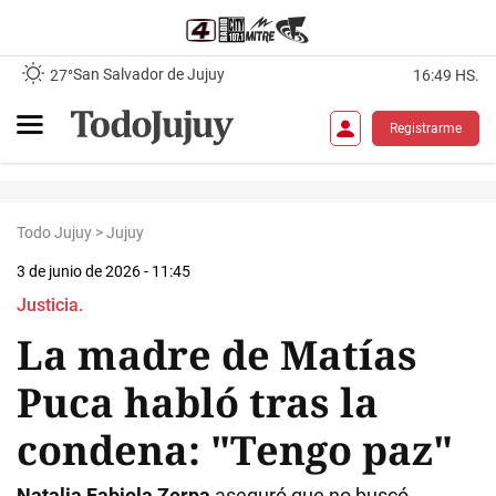
San Salvador de Jujuy
27°
16:49 HS.
Registrarme
Todo Jujuy
>
Jujuy
3 de junio de 2026 - 11:45
Justicia.
La madre de Matías
Puca habló tras la
condena: "Tengo paz"
Natalia Fabiola Zerpa
aseguró que no buscó