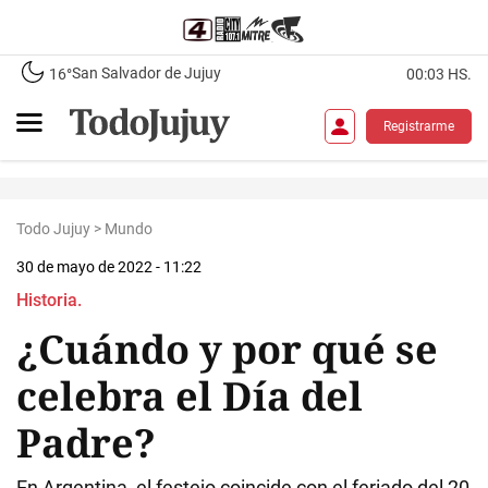
San Salvador de Jujuy
16°
00:03 HS.
Registrarme
Todo Jujuy
>
Mundo
30 de mayo de 2022 - 11:22
Historia.
¿Cuándo y por qué se
celebra el Día del
Padre?
En Argentina, el festejo coincide con el feriado del 20