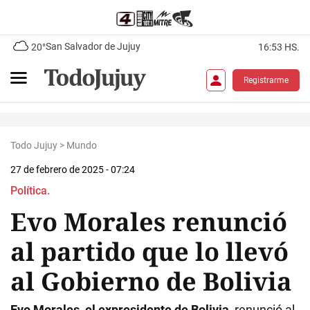
San Salvador de Jujuy
20°
16:53 HS.
Registrarme
Todo Jujuy
>
Mundo
27 de febrero de 2025 - 07:24
Política.
Evo Morales renunció
al partido que lo llevó
al Gobierno de Bolivia
Evo Morales, el expresidente de Bolivia
, renunció al