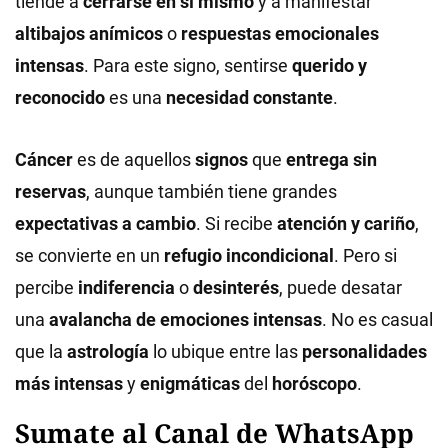
tiende a
cerrarse en sí mismo
y a manifestar
altibajos anímicos
o
respuestas emocionales
intensas
. Para este signo, sentirse
querido y
reconocido
es una
necesidad constante
.
Cáncer
es de aquellos
signos
que
entrega sin
reservas
, aunque también tiene grandes
expectativas a cambio
. Si recibe
atención y cariño
,
se convierte en un
refugio incondicional
. Pero si
percibe
indiferencia
o
desinterés
, puede desatar
una
avalancha de emociones intensas
. No es casual
que la
astrología
lo ubique entre las
personalidades
más intensas
y
enigmáticas
del
horóscopo
.
Sumate al Canal de WhatsApp