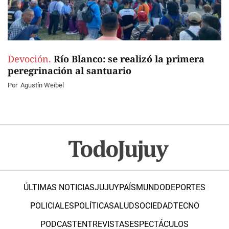
Devoción.
Río Blanco: se realizó la primera
peregrinación al santuario
Por
Agustín Weibel
ÚLTIMAS NOTICIAS
JUJUY
PAÍS
MUNDO
DEPORTES
POLICIALES
POLÍTICA
SALUD
SOCIEDAD
TECNO
PODCAST
ENTREVISTAS
ESPECTÁCULOS