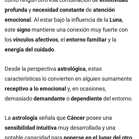
profunda
y
necesidad constante
de
atención
emocional
. Al estar bajo la influencia de la
Luna
,
este
signo
mantiene una conexión muy fuerte con
los
vínculos afectivos
, el
entorno familiar
y la
energía del cuidado
.
Desde la perspectiva
astrológica
, estas
características lo convierten en alguien sumamente
receptivo a lo emocional
y, en ocasiones,
demasiado
demandante
o
dependiente
del entorno.
La
astrología
señala que
Cáncer
posee una
sensibilidad intuitiva
muy desarrollada y una
notable capacidad para
ponerse en el lugar del otro
.