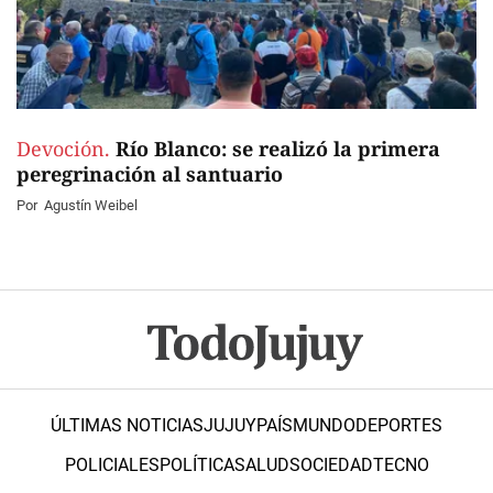
Devoción.
Río Blanco: se realizó la primera
peregrinación al santuario
Por
Agustín Weibel
ÚLTIMAS NOTICIAS
JUJUY
PAÍS
MUNDO
DEPORTES
POLICIALES
POLÍTICA
SALUD
SOCIEDAD
TECNO