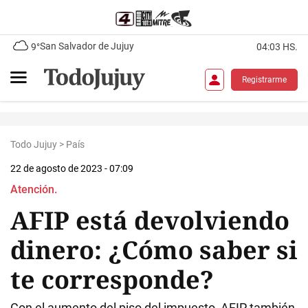
San Salvador de Jujuy
9°
04:03 HS.
Registrarme
Todo Jujuy
>
País
22 de agosto de 2023 - 07:09
Atención.
AFIP está devolviendo
dinero: ¿Cómo saber si
te corresponde?
Con el aumento del piso del impuesto, AFIP también