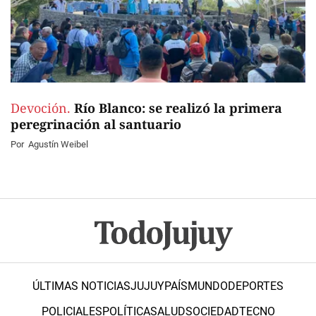
Devoción.
Río Blanco: se realizó la primera
peregrinación al santuario
Por
Agustín Weibel
ÚLTIMAS NOTICIAS
JUJUY
PAÍS
MUNDO
DEPORTES
POLICIALES
POLÍTICA
SALUD
SOCIEDAD
TECNO