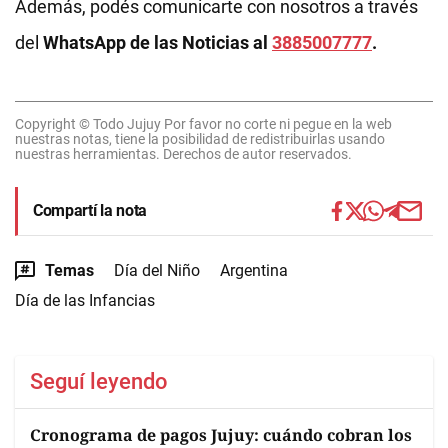
Además, podés comunicarte con nosotros a través
del
WhatsApp de las Noticias al
3885007777
.
Copyright © Todo Jujuy Por favor no corte ni pegue en la web
nuestras notas, tiene la posibilidad de redistribuirlas usando
nuestras herramientas. Derechos de autor reservados.
Compartí la nota
Temas
Día del Niño
Argentina
Día de las Infancias
Seguí leyendo
Cronograma de pagos Jujuy: cuándo cobran los