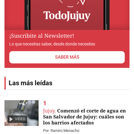
¡Suscribite al Newsletter!
Lo que necesitas saber, desde donde necesites
SABER MÁS
Las más leídas
Jujuy.
Comenzó el corte de agua en
San Salvador de Jujuy: cuáles son
VIDEO
los barrios afectados
Por
Ramiro Menacho