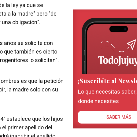
e la ley ya que se
cta a la madre" pero "de
 una obligación".
s años se solicite con
Lo que también es cierto
ogenitores lo solicitan".
¡Suscribite al Newsl
Nombres es que la petición
cir, la madre solo con su
Lo que necesitas saber
donde necesites
SABER MÁS
 4° establece que los hijos
el primer apellido del
rá inscribir el apellido