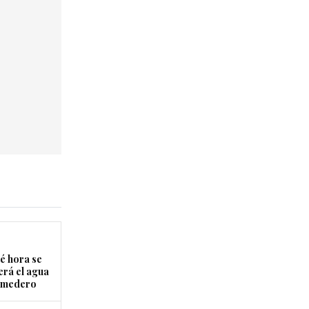
é hora se
erá el agua
Comedero