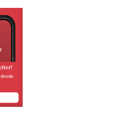
etter!
, desde