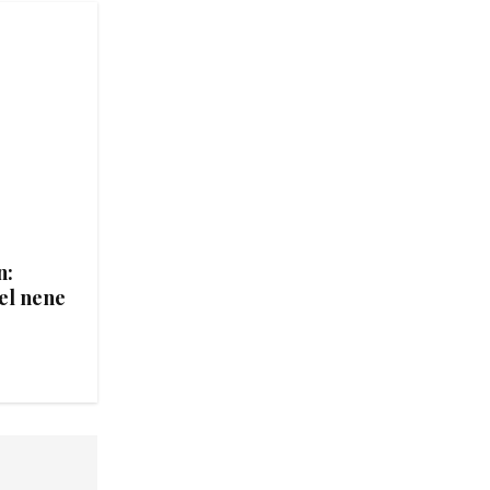
n:
el nene