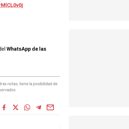
rMlCL0v0j
del
WhatsApp de las
as notas, tiene la posibilidad de
servados.