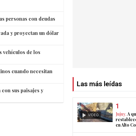
 las personas con deudas
rada y proyectan un dólar
s vehículos de los
tinos cuando necesitan
Las más leídas
 con sus paisajes y
Jujuy.
A qu
VIDEO
restablec
en Alto 