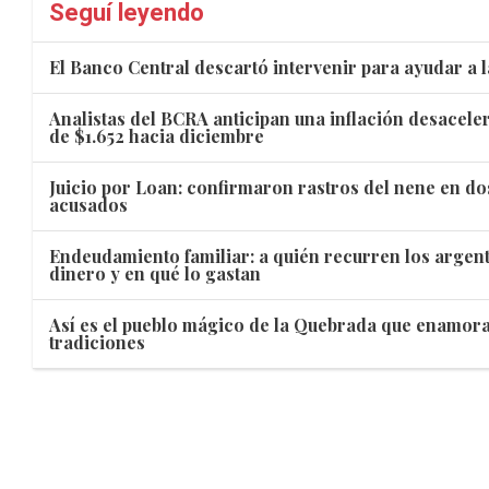
Seguí leyendo
El Banco Central descartó intervenir para ayudar a
Analistas del BCRA anticipan una inflación desacele
de $1.652 hacia diciembre
Juicio por Loan: confirmaron rastros del nene en do
acusados
Endeudamiento familiar: a quién recurren los argen
dinero y en qué lo gastan
Así es el pueblo mágico de la Quebrada que enamora
tradiciones