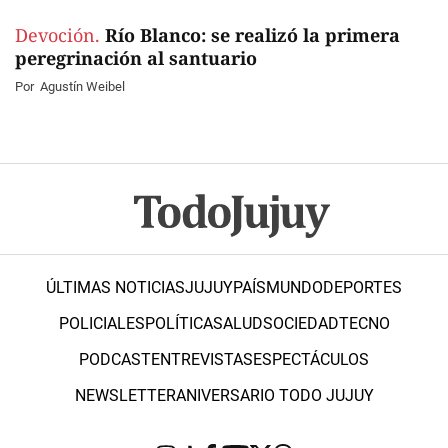
Devoción.
Río Blanco: se realizó la primera
peregrinación al santuario
Por
Agustín Weibel
ÚLTIMAS NOTICIAS
JUJUY
PAÍS
MUNDO
DEPORTES
POLICIALES
POLÍTICA
SALUD
SOCIEDAD
TECNO
PODCAST
ENTREVISTAS
ESPECTÁCULOS
NEWSLETTER
ANIVERSARIO TODO JUJUY