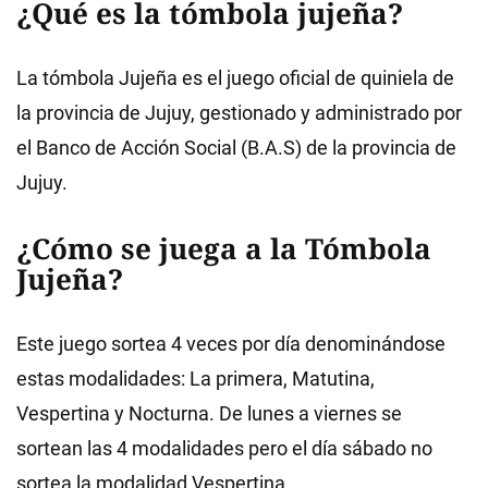
¿Qué es la tómbola jujeña?
La tómbola Jujeña es el juego oficial de quiniela de
la provincia de Jujuy, gestionado y administrado por
el Banco de Acción Social (B.A.S) de la provincia de
Jujuy.
¿Cómo se juega a la Tómbola
Jujeña?
Este juego sortea 4 veces por día denominándose
estas modalidades: La primera, Matutina,
Vespertina y Nocturna. De lunes a viernes se
sortean las 4 modalidades pero el día sábado no
sortea la modalidad Vespertina.