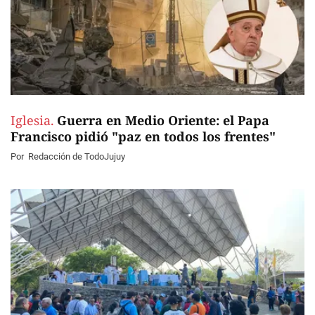
Iglesia.
Guerra en Medio Oriente: el Papa
Francisco pidió "paz en todos los frentes"
Por
Redacción de TodoJujuy