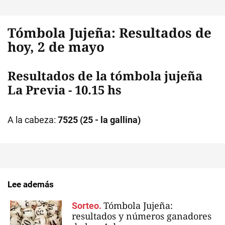
Tómbola Jujeña: Resultados de
hoy, 2 de mayo
Resultados de la tómbola jujeña
La Previa - 10.15 hs
A la cabeza:
7525 (25 - la gallina)
Lee además
Tómbola Jujeña:
Sorteo.
resultados y números ganadores