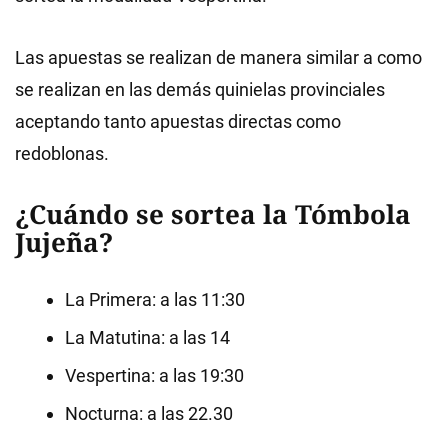
Las apuestas se realizan de manera similar a como
se realizan en las demás quinielas provinciales
aceptando tanto apuestas directas como
redoblonas.
¿Cuándo se sortea la Tómbola
Jujeña?
La Primera: a las 11:30
La Matutina: a las 14
Vespertina: a las 19:30
Nocturna: a las 22.30