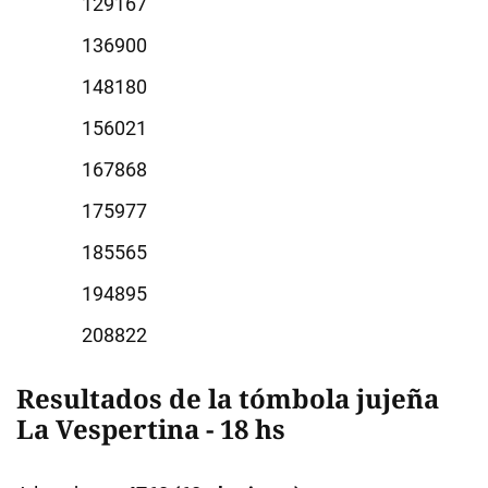
9167
6900
8180
6021
7868
5977
5565
4895
8822
Resultados de la tómbola jujeña
La Vespertina - 18 hs