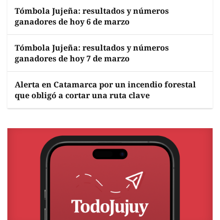
Tómbola Jujeña: resultados y números
ganadores de hoy 6 de marzo
Tómbola Jujeña: resultados y números
ganadores de hoy 7 de marzo
Alerta en Catamarca por un incendio forestal
que obligó a cortar una ruta clave