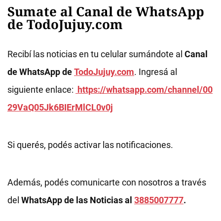
Sumate al Canal de WhatsApp
de TodoJujuy.com
Recibí las noticias en tu celular sumándote al
Canal
de WhatsApp de
TodoJujuy.com
. Ingresá al
siguiente enlace:
https://whatsapp.com/channel/00
29VaQ05Jk6BIErMlCL0v0j
Si querés, podés activar las notificaciones.
Además, podés comunicarte con nosotros a través
del
WhatsApp de las Noticias al
3885007777
.