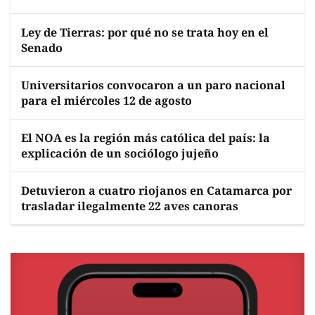
Ley de Tierras: por qué no se trata hoy en el
Senado
Universitarios convocaron a un paro nacional
para el miércoles 12 de agosto
El NOA es la región más católica del país: la
explicación de un sociólogo jujeño
Detuvieron a cuatro riojanos en Catamarca por
trasladar ilegalmente 22 aves canoras