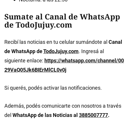
Sumate al Canal de WhatsApp
de TodoJujuy.com
Recibí las noticias en tu celular sumándote al
Canal
de WhatsApp de
TodoJujuy.com
. Ingresá al
siguiente enlace:
https://whatsapp.com/channel/00
29VaQ05Jk6BIErMlCL0v0j
Si querés, podés activar las notificaciones.
Además, podés comunicarte con nosotros a través
del
WhatsApp de las Noticias al
3885007777
.