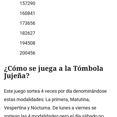
7290
0841
3656
2627
4508
0456
¿Cómo se juega a la Tómbola
Jujeña?
Este juego sortea 4 veces por día denominándose
estas modalidades: La primera, Matutina,
Vespertina y Nocturna. De lunes a viernes se
sortean las 4 modalidades pero el día sábado no