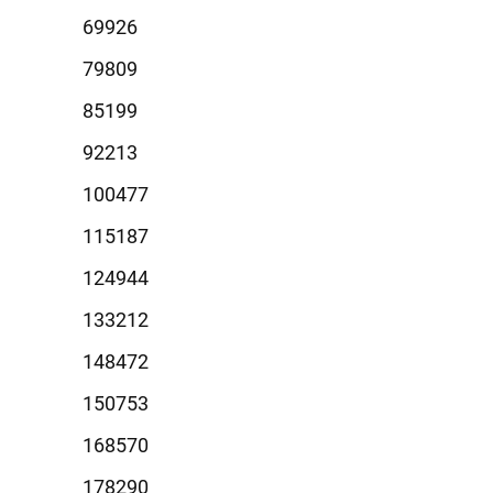
9926
9809
5199
2213
0477
5187
4944
3212
8472
0753
8570
8290