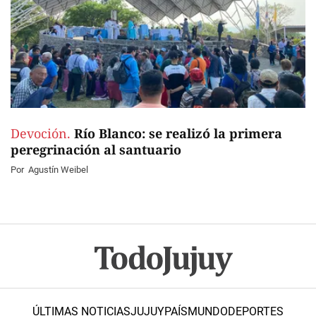
Devoción.
Río Blanco: se realizó la primera
peregrinación al santuario
Por
Agustín Weibel
ÚLTIMAS NOTICIAS
JUJUY
PAÍS
MUNDO
DEPORTES