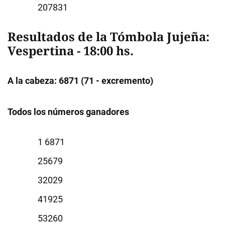
7831
Resultados de la Tómbola Jujeña:
Vespertina - 18:00 hs.
A la cabeza: 6871 (71 - excremento)
Todos los números ganadores
6871
5679
2029
1925
3260