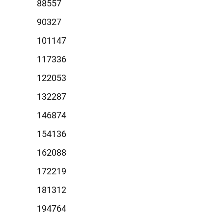
8557
0327
1147
7336
2053
2287
6874
4136
2088
2219
1312
4764