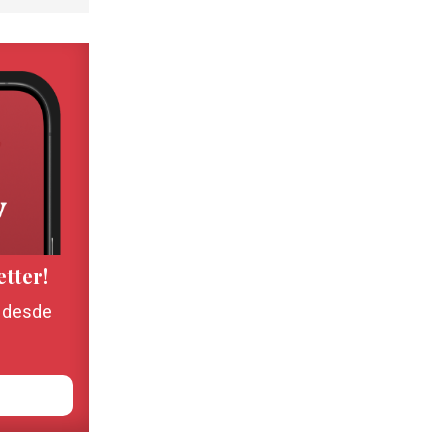
etter!
, desde