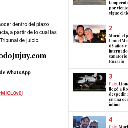
temperatu
por vient
sigue el 
ocer dentro del plazo
ia, a partir de lo cual las
Murió el 
Tribunal de juicio.
Lionel Mes
68 años y
internado
TodoJujuy.com
sanatorio
Rosario
 de WhatsApp
País.
Lion
llegó a R
rMlCL0v0j
despedir 
en una ce
íntima
País.
Muri