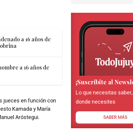
ndenado a 16 años de
sobrina
ombre a 16 años de
¡Suscribite al Newsl
Lo que necesitas saber
los jueces en función con
donde necesites
rnesto Kamada y María
Manuel Aróstegui.
SABER MÁS