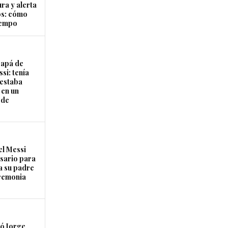
ra y alerta
os: cómo
tiempo
papá de
si: tenía
 estaba
 en un
 de
el Messi
osario para
a su padre
remonia
ó Jorge