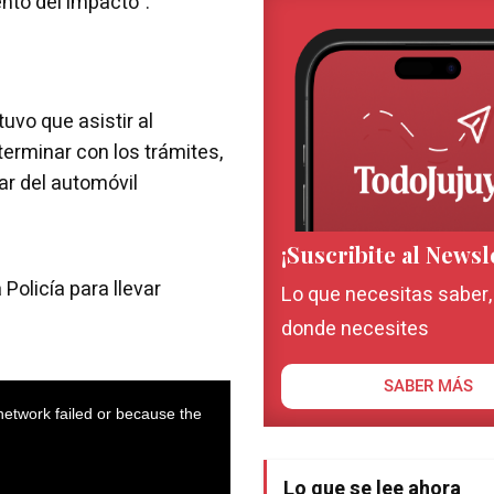
to del impacto".
tuvo que asistir al
 terminar con los trámites,
ar del automóvil
¡Suscribite al Newsl
Policía para llevar
Lo que necesitas saber
donde necesites
SABER MÁS
Lo que se lee ahora