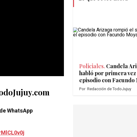
Policiales.
Candela Ar
habló por primera vez 
episodio con Facundo
Por
Redacción de TodoJujuy
TodoJujuy.com
 de WhatsApp
rMlCL0v0j