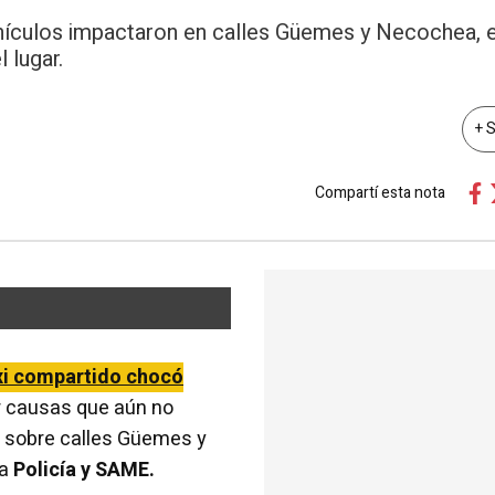
ehículos impactaron en calles Güemes y Necochea, 
 lugar.
+ 
Compartí esta nota
xi compartido chocó
 causas que aún no
n sobre calles Güemes y
la
Policía y SAME.