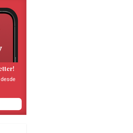
etter!
, desde