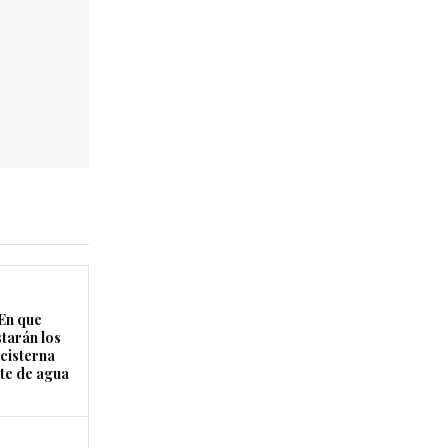
En que
starán los
cisterna
rte de agua