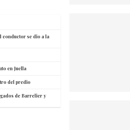
l conductor se dio a la
to en Juella
tro del predio
egados de Barrelier y