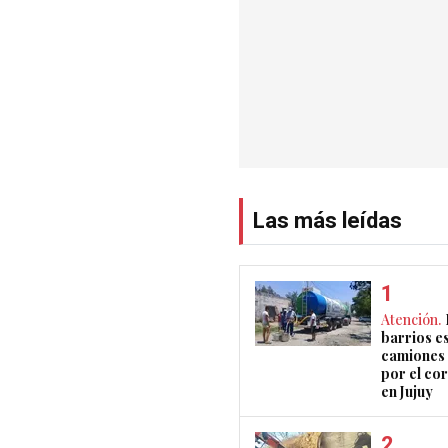
Las más leídas
Atención.
barrios e
camiones 
por el co
en Jujuy