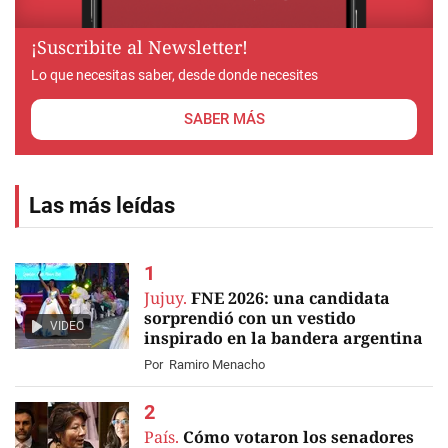
¡Suscribite al Newsletter!
Lo que necesitas saber, desde donde necesites
SABER MÁS
Las más leídas
Jujuy.
FNE 2026: una candidata
sorprendió con un vestido
VIDEO
inspirado en la bandera argentina
Por
Ramiro Menacho
País.
Cómo votaron los senadores