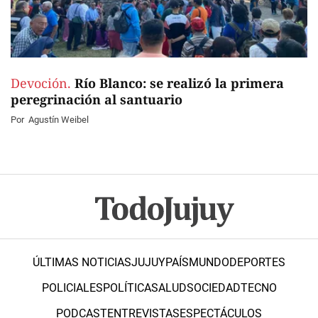
Devoción.
Río Blanco: se realizó la primera
peregrinación al santuario
Por
Agustín Weibel
ÚLTIMAS NOTICIAS
JUJUY
PAÍS
MUNDO
DEPORTES
POLICIALES
POLÍTICA
SALUD
SOCIEDAD
TECNO
PODCAST
ENTREVISTAS
ESPECTÁCULOS